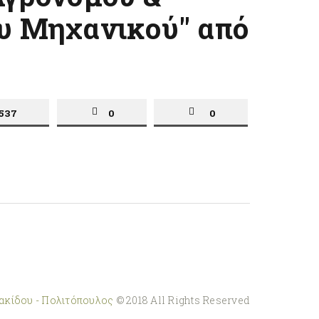
υ Μηχανικού" από
537
0
0
ακίδου - Πολιτόπουλος
© 2018 All Rights Reserved