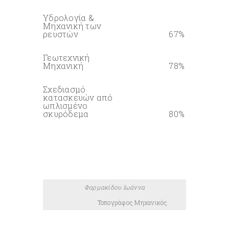
0%
Υδρολογία &
Μηχανική των
ρευστών
67%
0%
Γεωτεχνική
Μηχανική
78%
0%
Σχεδιασμό
κατασκευών από
ωπλισμένο
σκυρόδεμα
80%
0%
Φαρμακίδου Ιωάννα
Τοπογράφος Μηχανικός