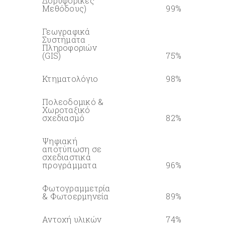
Δορυφορικές
Μεθόδους)
99%
0%
Γεωγραφικά
Συστήματα
Πληροφοριών
(GIS)
75%
0%
Κτηματολόγιο
98%
0%
Πολεοδομικό &
Χωροταξικό
σχεδιασμό
82%
0%
Ψηφιακή
αποτύπωση σε
σχεδιαστικά
προγράμματα
96%
0%
Φωτογραμμετρία
& Φωτοερμηνεία
89%
0%
Αντοχή υλικών
74%