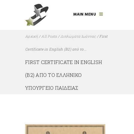
MAIN MENU
Αρχική
/
All Posts
/
Διπλώματα Ιωάννας
/
First
Certificate in English (B2) από το...
FIRST CERTIFICATE IN ENGLISH
(B2) ΑΠΌ ΤΟ ΕΛΛΗΝΙΚΌ
ΥΠΟΥΡΓΕΊΟ ΠΑΙΔΕΊΑΣ