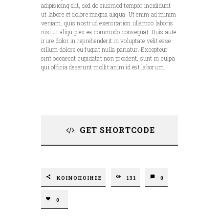
adipisicing elit, sed do eiusmod tempor incididunt
ut labore et dolore magna aliqua. Ut enim ad minim
veniam, quis nostrud exercitation ullamco laboris
nisi ut aliquip ex ea commodo consequat. Duis aute
irure dolor in reprehenderit in voluptate velit esse
cillum dolore eu fugiat nulla pariatur. Excepteur
sint occaecat cupidatat non proident, sunt in culpa
qui officia deserunt mollit anim id est laborum.
GET SHORTCODE
ΚΟΙΝΟΠΟΙΗΣΕ
131
0
0