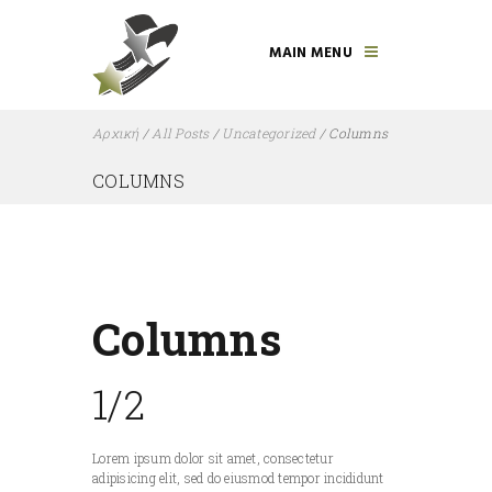
MAIN MENU
Αρχική
/
All Posts
/
Uncategorized
/
Columns
COLUMNS
Columns
1/2
Lorem ipsum dolor sit amet, consectetur
adipisicing elit, sed do eiusmod tempor incididunt