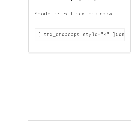
Shortcode text for example above:
[ trx_dropcaps style="4" ]Conse