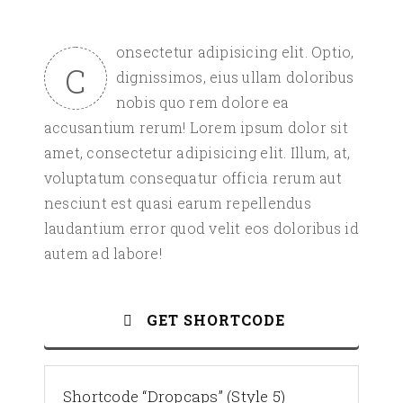
onsectetur adipisicing elit. Optio,
C
dignissimos, eius ullam doloribus
nobis quo rem dolore ea
accusantium rerum! Lorem ipsum dolor sit
amet, consectetur adipisicing elit. Illum, at,
voluptatum consequatur officia rerum aut
nesciunt est quasi earum repellendus
laudantium error quod velit eos doloribus id
autem ad labore!
GET SHORTCODE
Shortcode “Dropcaps” (Style 5)