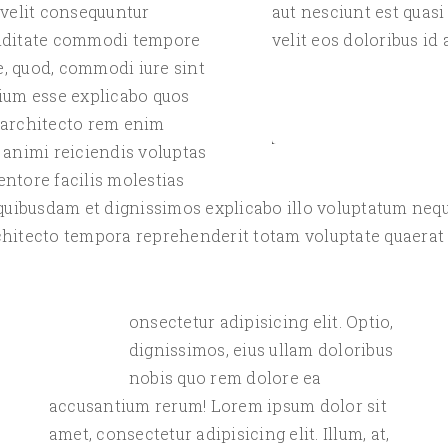
 velit consequuntur
aut nesciunt est quas
piditate commodi tempore
velit eos doloribus id
, quod, commodi iure sint
tium esse explicabo quos
 architecto rem enim
 animi reiciendis voluptas
ntore facilis molestias
 quibusdam et dignissimos explicabo illo voluptatum neq
architecto tempora reprehenderit totam voluptate quaerat
onsectetur adipisicing elit. Optio,
C
dignissimos, eius ullam doloribus
nobis quo rem dolore ea
accusantium rerum! Lorem ipsum dolor sit
amet, consectetur adipisicing elit. Illum, at,