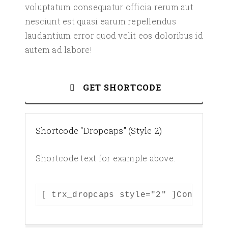
voluptatum consequatur officia rerum aut
nesciunt est quasi earum repellendus
laudantium error quod velit eos doloribus id
autem ad labore!
GET SHORTCODE
Shortcode “Dropcaps” (Style 2)
Shortcode text for example above:
ctetur adipisicing elit. Optio, dignissimos
[ trx_dropcaps style="2" ]Consectet