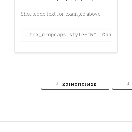
Shortcode text for example above:
ctetur adipisicing elit. Optio, dignissimos
[ trx_dropcaps style="5" ]Consectet
ΚΟΙΝΟΠΟΙΗΣΕ