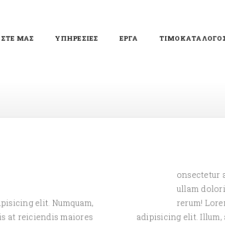
ΙΣΤΕ ΜΑΣ
ΥΠΗΡΕΣΙΕΣ
ΕΡΓΑ
ΤΙΜΟΚΑΤΑΛΟΓΟ
onsectetur a
C
ullam dolor
pisicing elit. Numquam,
rerum! Lore
is at reiciendis maiores
adipisicing elit. Illu