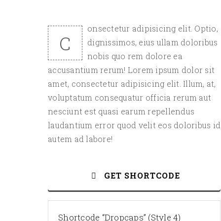
onsectetur adipisicing elit. Optio,
C
dignissimos, eius ullam doloribus
nobis quo rem dolore ea
accusantium rerum! Lorem ipsum dolor sit
amet, consectetur adipisicing elit. Illum, at,
voluptatum consequatur officia rerum aut
nesciunt est quasi earum repellendus
laudantium error quod velit eos doloribus id
autem ad labore!
GET SHORTCODE
Shortcode “Dropcaps” (Style 4)