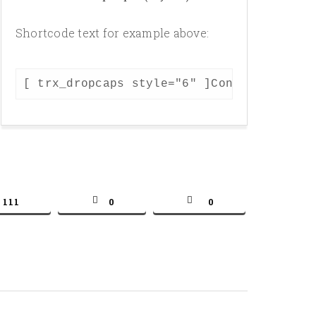
Shortcode text for example above:
, eius ullam doloribus nobis quo rem dolore 
ur adipisicing elit. Optio, dignissimos, eiu
[ trx_dropcaps style="6" ]Consectetur ad
111
0
0