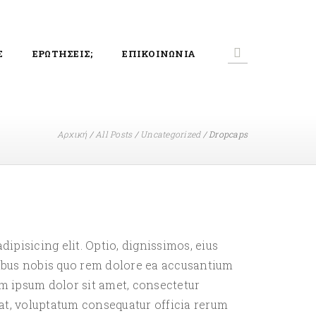
Σ
ΕΡΩΤΗΣΕΙΣ;
ΕΠΙΚΟΙΝΩΝΙΑ
Αρχική
/
All Posts
/
Uncategorized
/
Dropcaps
dipisicing elit. Optio, dignissimos, eius
ibus nobis quo rem dolore ea accusantium
m ipsum dolor sit amet, consectetur
m, at, voluptatum consequatur officia rerum