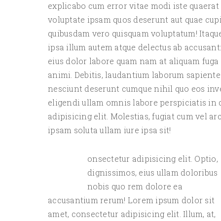
explicabo cum error vitae modi iste quaerat
voluptate ipsam quos deserunt aut quae cu
quibusdam vero quisquam voluptatum! Itaque
ipsa illum autem atque delectus ab accusan
eius dolor labore quam nam at aliquam fuga
animi. Debitis, laudantium laborum sapiente
nesciunt deserunt cumque nihil quo eos inve
eligendi ullam omnis labore perspiciatis in
adipisicing elit. Molestias, fugiat cum vel 
ipsam soluta ullam iure ipsa sit!
onsectetur adipisicing elit. Optio,
C
dignissimos, eius ullam doloribus
nobis quo rem dolore ea
accusantium rerum! Lorem ipsum dolor sit
amet, consectetur adipisicing elit. Illum, at,