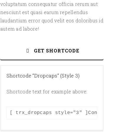
voluptatum consequatur officia rerum aut
nesciunt est quasi earum repellendus
laudantium error quod velit eos doloribus id
autem ad labore!
GET SHORTCODE
Shortcode “Dropcaps” (Style 3)
Shortcode text for example above:
, eius ullam doloribus nobis quo rem dolore 
ur adipisicing elit. Optio, dignissimos, eiu
[ trx_dropcaps style="3" ]Consectetur ad