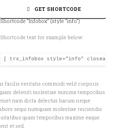
GET SHORTCODE
Shortcode “Infobox” (style “info”)
Shortcode text for example below:
[ trx_infobox style="info" closeable="yes"
ur facilis veritatis commodi velit corporis
o quam deleniti molestiae minima temporibus
eniet nam dicta delectus harum neque
labore sequi numquam molestiae reiciendis
essitatibus quam temporibus maxime eaque.
ent et sed.