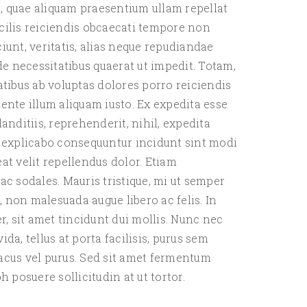
s, quae aliquam praesentium ullam repellat
ilis reiciendis obcaecati tempore non
unt, veritatis, alias neque repudiandae
de necessitatibus quaerat ut impedit. Totam,
atibus ab voluptas dolores porro reiciendis
ente illum aliquam iusto. Ex expedita esse
anditiis, reprehenderit, nihil, expedita
 explicabo consequuntur incidunt sint modi
at velit repellendus dolor. Etiam
ac sodales. Mauris tristique, mi ut semper
, non malesuada augue libero ac felis. In
r, sit amet tincidunt dui mollis. Nunc nec
title ] Lorem ipsum dolor sit amet, consecte
da, tellus at porta facilisis, purus sem
ssitatibus voluptatem ipsum ut aliquam adipi
 lacus vel purus. Sed sit amet fermentum
perspiciatis quidem porro possimus aut volup
 posuere sollicitudin at ut tortor.