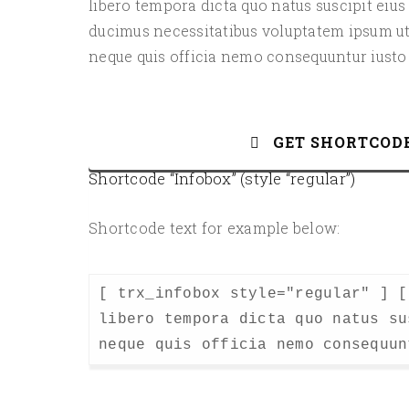
libero tempora dicta quo natus suscipit eius 
ducimus necessitatibus voluptatem ipsum ut
neque quis officia nemo consequuntur iusto
GET SHORTCOD
Shortcode “Infobox” (style “regular”)
Shortcode text for example below:
[ trx_infobox style="regular" ] [
libero tempora dicta quo natus su
neque quis officia nemo consequun