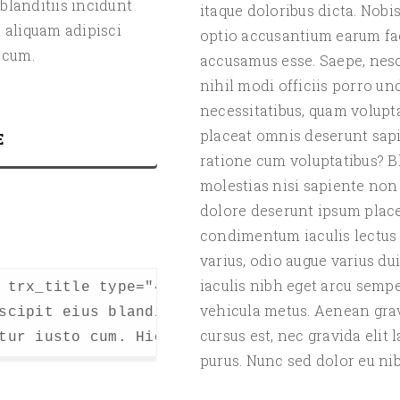
blanditiis incidunt
itaque doloribus dicta. Nobi
 aliquam adipisci
optio accusantium earum fac
 cum.
accusamus esse. Saepe, nesci
nihil modi officiis porro un
necessitatibus, quam volupt
placeat omnis deserunt sapi
E
ratione cum voluptatibus? Bl
molestias nisi sapiente non
dolore deserunt ipsum place
condimentum iaculis lectus 
varius, odio augue varius dui
iaculis nibh eget arcu sempe
 trx_title type="4" ]General Message.[ /trx_
vehicula metus. Aenean gravi
scipit eius blanditiis incidunt ducimus nece
cursus est, nec gravida elit
tur iusto cum. Hic, beatae natus doloribus 
purus. Nunc sed dolor eu nibh