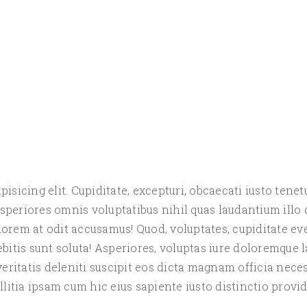
sicing elit. Cupiditate, excepturi, obcaecati iusto tenet
speriores omnis voluptatibus nihil quas laudantium ill
em at odit accusamus! Quod, voluptates, cupiditate ev
tis sunt soluta! Asperiores, voluptas iure doloremque 
ritatis deleniti suscipit eos dicta magnam officia nec
tia ipsam cum hic eius sapiente iusto distinctio provid