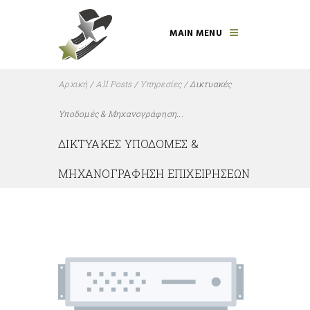
MAIN MENU
Αρχική
/
All Posts
/
Υπηρεσίες
/
Δικτυακές
Υποδομές & Μηχανογράφηση...
ΔΙΚΤΥΑΚΈΣ ΥΠΟΔΟΜΈΣ &
ΜΗΧΑΝΟΓΡΆΦΗΣΗ ΕΠΙΧΕΙΡΉΣΕΩΝ