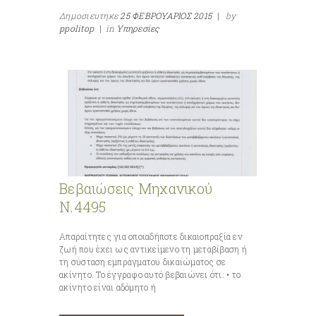
Δημοσιευτηκε
25 ΦΕΒΡΟΥΑΡΙΟΣ 2015
|
by
ppolitop
|
in
Υπηρεσίες
Βεβαιώσεις Μηχανικού
Ν.4495
Απαραίτητες για οποιαδήποτε δικαιοπραξία εν
ζωή που έχει ως αντικείμενο τη μεταβίβαση ή
τη σύσταση εμπράγματου δικαιώματος σε
ακίνητο. Το έγγραφο αυτό βεβαιώνει ότι: • το
ακίνητο είναι αδόμητο ή