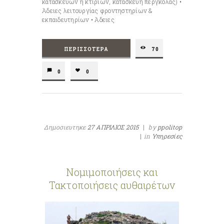
κατασκευών ή κτιρίων, κατασκευή πέργκολας) •
Άδειες λειτουργίας φροντηστηρίων &
εκπαιδευτηρίων • Άδειες
ΠΕΡΙΣΣΌΤΕΡΑ
70
0
0
Δημοσιευτηκε
27 ΑΠΡΙΛΙΟΣ 2015
|
by
ppolitop
|
in
Υπηρεσίες
Νομιμοποιήσεις και
Τακτοποιήσεις αυθαιρέτων