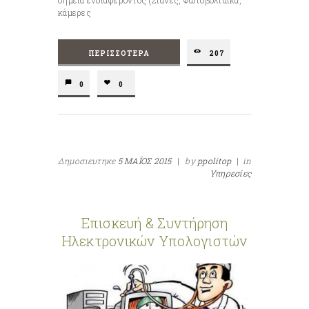
σημεία ενδιαφέροντος (Στάνες, Φωτοβολταϊκά,
κάμερες
ΠΕΡΙΣΣΌΤΕΡΑ
207
0
0
Δημοσιευτηκε
5 ΜΑΪΟΣ 2015
|
by
ppolitop
|
in
Υπηρεσίες
Επισκευή & Συντήρηση
Ηλεκτρονικών Υπολογιστών